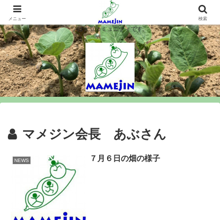
マメジンは大豆を作ります、シロウト農業を楽しみます、大豆コミュニティ＝
マメジン。大豆栽培や味噌豆腐づくりで農業と食料問題を考え行動するマメジ
メニュー
検索
ンは大豆コミュニティです。
マメジン会長 あぶさん
７月６日の畑の様子
NEWS