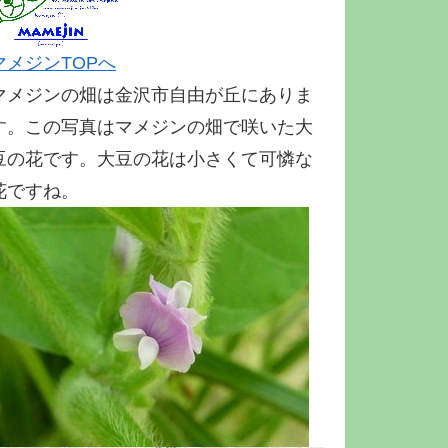
マメジンTOPへ
マメジンの畑は金沢市自由が丘にありま
す。この写真はマメジンの畑で咲いた大
豆の花です。大豆の花は小さくて可憐な
花ですね。