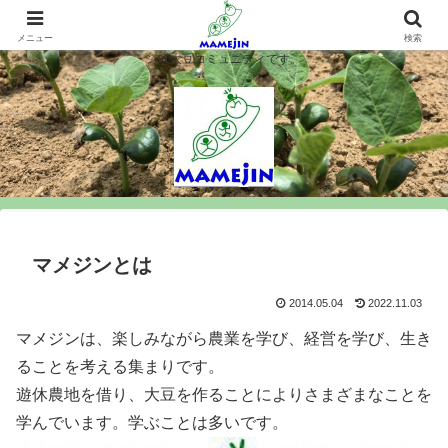
マメジンは大豆を作ります、シロウト農業を楽しみます、大豆コミュニティ＝
マメジン。大豆栽培や味噌豆腐づくりで農業と食料問題を考え行動するマメジ
メニュー
検索
ンは大豆コミュニティです。
マメジンとは
2014.05.04
2022.11.03
マメジンは、楽しみながら農業を学び、経営を学び、生き
ることを考える集まりです。
遊休農地を借り、大豆を作ることによりさまざまなことを
学んでいます。学ぶことは多いです。