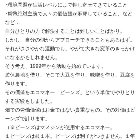
･環境問題が生活レベルにまで押し寄せてきていること
･貨幣絶対主義で人々の価値観が麻痺していること、など
など…
自分ひとりの力で解決することは難しいことばかり。
しかし、自分の側からアプローチできることもあるはず。
それがささやかな運動でも、やがて大きな変革のきっかけ
になるかもしれません。
そう考え、1999年から活動を始めています。
遊休農地を借り、そこで大豆を作り、味噌を作り、豆腐を
作ります。
その価値をエコマネー「ビーンズ」という単位でやりとり
する実験もしました。
畑での労働価値はお金ではない貴重なもの。その対価はビ
ーンズで計ります。
（※ビーンズはマメジンが使用するエコマネー。
１ビーンズは枝１本。ビーンズは利子がつきません。１年