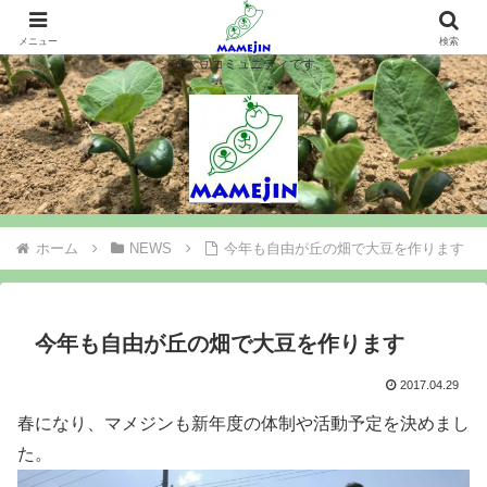
マメジンは大豆を作ります、シロウト農業を楽しみます、大豆コミュニティ＝
マメジン。大豆栽培や味噌豆腐づくりで農業と食料問題を考え行動するマメジ
メニュー
検索
ンは大豆コミュニティです。
ホーム
NEWS
今年も自由が丘の畑で大豆を作ります
今年も自由が丘の畑で大豆を作ります
2017.04.29
春になり、マメジンも新年度の体制や活動予定を決めまし
た。