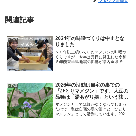
マメジン管理人
関連記事
2024年の味噌づくりは中止とな
NEWS
りました
２０年以上続いていたマメジンの味噌づ
くりですが、今年は元日に発生した令和
６年能登半島地震の影響が県内全域で大
きいことから、やむなく中止ということ
になりました。参加を楽しみに予定して
いた方にも申し訳ありません。会場とし
て仮予約していた近江町市...
2026年の活動は自宅の裏での
NEWS
「ひとりマメジン」です、大豆の
品種は「湯あがり娘」という枝豆
品種です
マメジンとしては畑がなくなってしまっ
たので、私は自宅の裏で細々と「ひとり
マメジン」として活動しています。2026
年の様子を報告します。７月１５日に花
が咲きました。７月５日、まだまだ小さ
いですが育っています。６月２５日、定
植して畑に根付いた大...