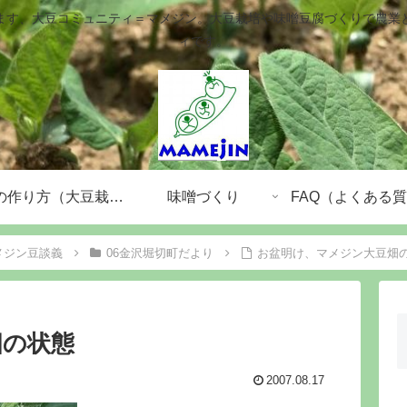
ます、大豆コミュニティ＝マメジン。大豆栽培や味噌豆腐づくりで農業
ィです。
大豆の作り方（大豆栽培）
味噌づくり
FAQ（よくある
メジン豆談義
06金沢堀切町だより
お盆明け、マメジン大豆畑
畑の状態
2007.08.17