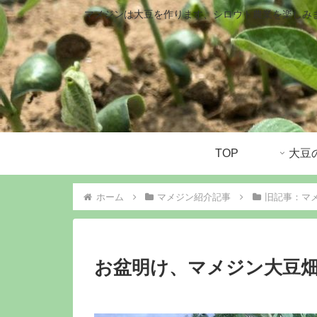
マメジンは大豆を作ります、シロウト農業を楽しみ
TOP
ホーム
マメジン紹介記事
旧記事：マ
お盆明け、マメジン大豆