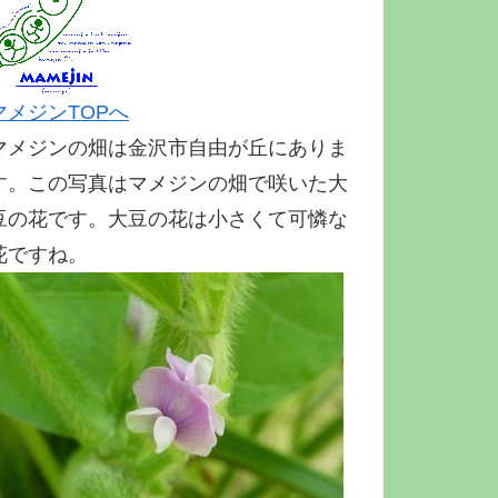
マメジンTOPへ
マメジンの畑は金沢市自由が丘にありま
す。この写真はマメジンの畑で咲いた大
豆の花です。大豆の花は小さくて可憐な
花ですね。