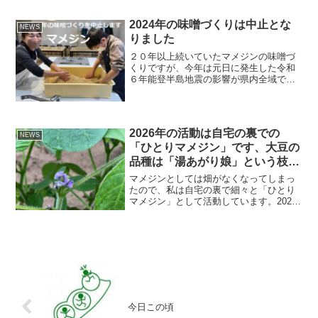
2024年の味噌づくりは中止とな
NEWS
りました
２０年以上続いていたマメジンの味噌づ
くりですが、今年は元日に発生した令和
６年能登半島地震の影響が県内全域で大
きいことから、やむなく中止ということ
になりました。参加を楽しみに予定して
いた方にも申し訳ありません。会場とし
て仮予約していた近江町市...
2026年の活動は自宅の裏での
NEWS
「ひとりマメジン」です、大豆の
品種は「湯あがり娘」という枝豆
品種です
マメジンとしては畑がなくなってしまっ
たので、私は自宅の裏で細々と「ひとり
マメジン」として活動しています。2026
年の様子を報告します。７月１５日に花
が咲きました。７月５日、まだまだ小さ
いですが育っています。６月２５日、定
植して畑に根付いた大...
今日この頃