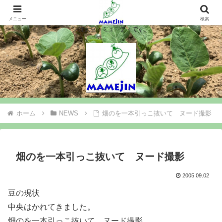
マメジンは大豆を作ります、シロウト農業を楽しみます、大豆コミュニティ＝
マメジン。大豆栽培や味噌豆腐づくりで農業と食料問題を考え行動するマメジ
メニュー
検索
ンは大豆コミュニティです。
ホーム
NEWS
畑のを一本引っこ抜いて ヌード撮影
畑のを一本引っこ抜いて ヌード撮影
2005.09.02
豆の現状
中央はかれてきました。
畑のを一本引っこ抜いて ヌード撮影