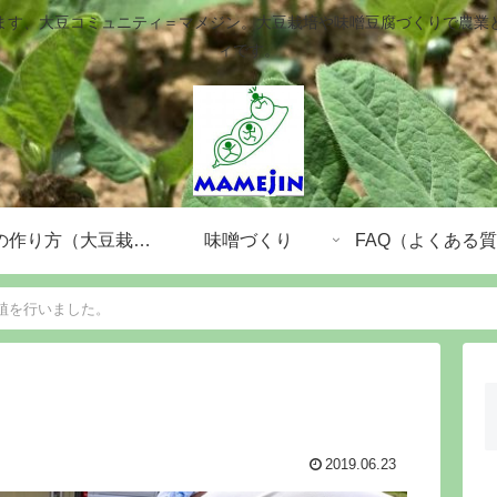
ます、大豆コミュニティ＝マメジン。大豆栽培や味噌豆腐づくりで農業
ィです。
大豆の作り方（大豆栽培）
味噌づくり
FAQ（よくある
植を行いました。
。
2019.06.23