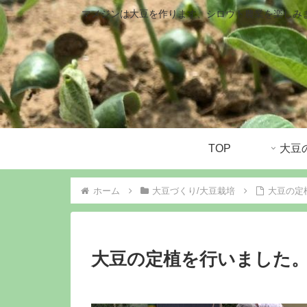
マメジンは大豆を作ります、シロウト農業を楽しみ
TOP
ホーム
大豆づくり/大豆栽培
大豆の定
大豆の定植を行いました