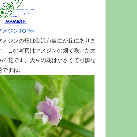
マメジンTOPへ
マメジンの畑は金沢市自由が丘にありま
す。この写真はマメジンの畑で咲いた大
豆の花です。大豆の花は小さくて可憐な
花ですね。