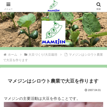
マメジンは大豆を作ります、シロウト農業を楽しみます、大豆コミュニティ＝
マメジン。大豆栽培や味噌豆腐づくりで農業と食料問題を考え行動するマメジ
メニュー
検索
ンは大豆コミュニティです。
ホーム
大豆づくり/大豆栽培
マメジンはシロウト農業
で大豆を作ります
マメジンはシロウト農業で大豆を作ります
2007.04.01
マメジンの主要活動は大豆を作ることです。