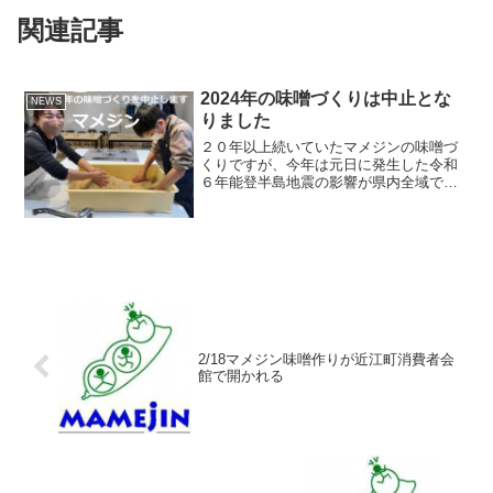
関連記事
2024年の味噌づくりは中止とな
NEWS
りました
２０年以上続いていたマメジンの味噌づ
くりですが、今年は元日に発生した令和
６年能登半島地震の影響が県内全域で大
きいことから、やむなく中止ということ
になりました。参加を楽しみに予定して
いた方にも申し訳ありません。会場とし
て仮予約していた近江町市...
2/18マメジン味噌作りが近江町消費者会
館で開かれる