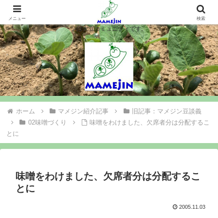
マメジンは大豆を作ります、シロウト農業を楽しみます、大豆コミュニティ＝
マメジン。大豆栽培や味噌豆腐づくりで農業と食料問題を考え行動するマメジ
メニュー
検索
ンは大豆コミュニティです。
ホーム
マメジン紹介記事
旧記事：マメジン豆談義
02味噌づくり
味噌をわけました、欠席者分は分配するこ
とに
味噌をわけました、欠席者分は分配するこ
とに
2005.11.03