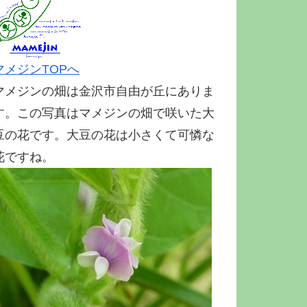
マメジンTOPへ
マメジンの畑は金沢市自由が丘にありま
す。この写真はマメジンの畑で咲いた大
豆の花です。大豆の花は小さくて可憐な
花ですね。