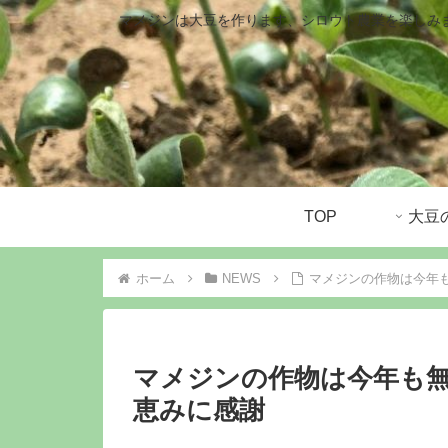
マメジンは大豆を作ります、シロウト農業を楽しみ
TOP
ホーム
NEWS
マメジンの作物は今年
マメジンの作物は今年も
恵みに感謝