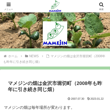
マメジンは大豆を作ります、シロウト農業を楽しみます、大豆コミュニティ＝
マメジン。大豆栽培や味噌豆腐づくりで農業と食料問題を考え行動するマメジ
メニュー
検索
ンは大豆コミュニティです。
ホーム
NEWS
マメジンの畑は金沢市堀切町（2008年
も昨年に引き続き同じ畑）
マメジンの畑は金沢市堀切町（2008年も昨
年に引き続き同じ畑）
2007.07.30
2023.01.22
マメジンの畑は毎年場所が変わります。