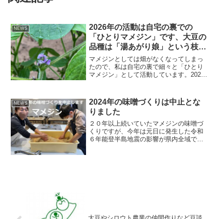
2026年の活動は自宅の裏での
NEWS
「ひとりマメジン」です、大豆の
品種は「湯あがり娘」という枝豆
品種です
マメジンとしては畑がなくなってしまっ
たので、私は自宅の裏で細々と「ひとり
マメジン」として活動しています。2026
年の様子を報告します。７月１５日に花
が咲きました。７月５日、まだまだ小さ
いですが育っています。６月２５日、定
2024年の味噌づくりは中止とな
NEWS
植して畑に根付いた大...
りました
２０年以上続いていたマメジンの味噌づ
くりですが、今年は元日に発生した令和
６年能登半島地震の影響が県内全域で大
きいことから、やむなく中止ということ
になりました。参加を楽しみに予定して
いた方にも申し訳ありません。会場とし
て仮予約していた近江町市...
大豆やシロウト農業の仲間作りなど豆談