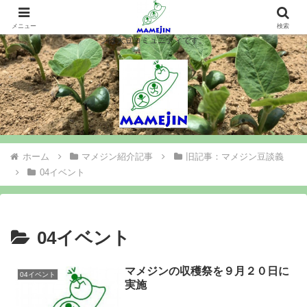
マメジンは大豆を作ります、シロウト農業を楽しみます、大豆コミュニティ＝
マメジン。大豆栽培や味噌豆腐づくりで農業と食料問題を考え行動するマメジ
メニュー
検索
ンは大豆コミュニティです。
ホーム
マメジン紹介記事
旧記事：マメジン豆談義
04イベント
04イベント
マメジンの収穫祭を９月２０日に
04イベント
実施