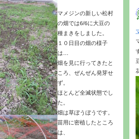
マメジンの新しい松村
の畑では6/6に大豆の
種まきをしました。
１０日目の畑の様子
は…
畑を見に行ってきたと
ころ、ぜんぜん発芽せ
ず。
ほとんど全滅状態でし
た。
畑は草ぼうぼうです。
苗用に密植したところ
は、