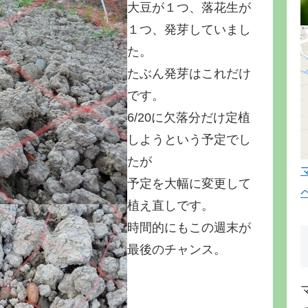
大豆が１つ、落花生が
１つ、発芽していまし
た。
たぶん発芽はこれだけ
です。
6/20に欠落分だけ定植
しようという予定でし
たが
予定を大幅に変更して
植え直しです。
時間的にもこの週末が
最後のチャンス。