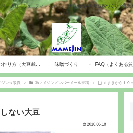
ます、大豆コミュニティ＝マメジン。大豆栽培や味噌豆腐づくりで農業
ィです。
大豆の作り方（大豆栽培）
味噌づくり
FAQ（よくある
メジン豆談義
05マメジンメンバーメール投稿
豆まきから１０
芽しない大豆
2010.06.18