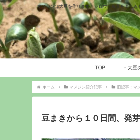
マメジンは大豆を作ります、シロウト農業を楽しみ
TOP
ホーム
マメジン紹介記事
旧記事：マ
豆まきから１０日間、発