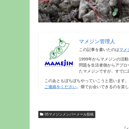
マメジン管理人
この記事を書いたのは
マメ
1999年からマメジンの活
問題を生活者側からアプロ
たマメジンですが、すでに
このあともぼちぼちやっていこうと思います。
ご連絡をください
。畑でお会いできるのを楽し
05マメジンメンバーメール投稿
シ