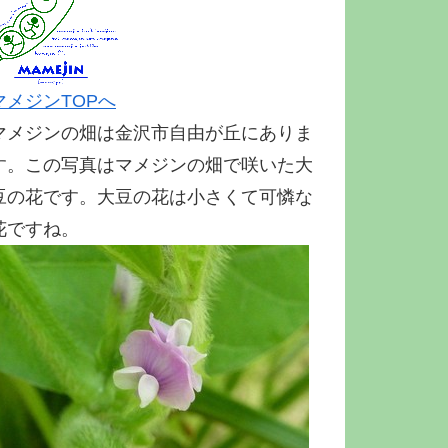
マメジンTOPへ
マメジンの畑は金沢市自由が丘にありま
す。この写真はマメジンの畑で咲いた大
豆の花です。大豆の花は小さくて可憐な
花ですね。