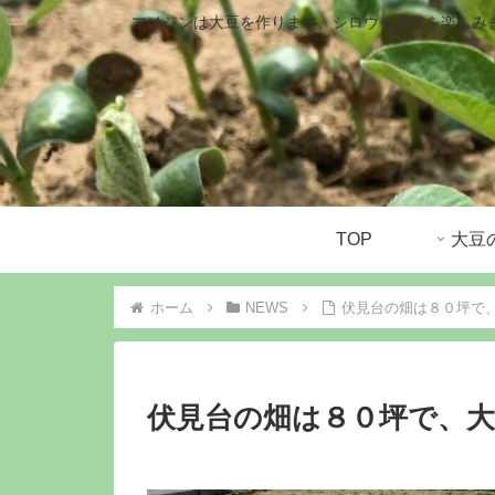
マメジンは大豆を作ります、シロウト農業を楽しみ
TOP
ホーム
NEWS
伏見台の畑は８０坪で
伏見台の畑は８０坪で、