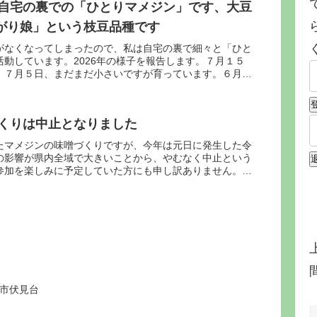
動は自宅の裏での「ひとりマメジン」です、大豆
がり娘」という枝豆品種です
がなくなってしまったので、私は自宅の裏で細々と「ひと
動しています。2026年の様子を報告します。７月１５
。７月５日、まだまだ小さいですが育っています。６月２
付いた大...
づくりは中止となりました
たマメジンの味噌づくりですが、今年は元日に発生した令
の影響が県内全域で大きいことから、やむなく中止という
参加を楽しみに予定していた方にも申し訳ありません。会
た近江町市...
沢市伏見台