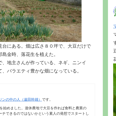
見台にある。畑は広さ８０坪で、大豆だけで
郎島金時、落花生を植えた。
で、地主さんが作っている、ネギ、ニンイ
て、バラエティ豊かな畑になっている。
ジンの中の人（遠田幹雄）
です。
動を始めました。遊休農地で大豆を作れば食料と農業の
ーチできるのではないかという素人の発想でスタートし