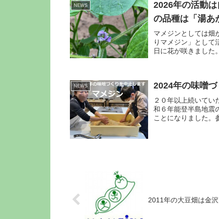
2026年の活
NEWS
の品種は「湯あ
マメジンとしては畑
りマメジン」として活
日に花が咲きました
５日、定植して畑に根
2024年の味噌
NEWS
２０年以上続いてい
和６年能登半島地震
ことになりました。
場として仮予約してい
2011年の大豆畑は金