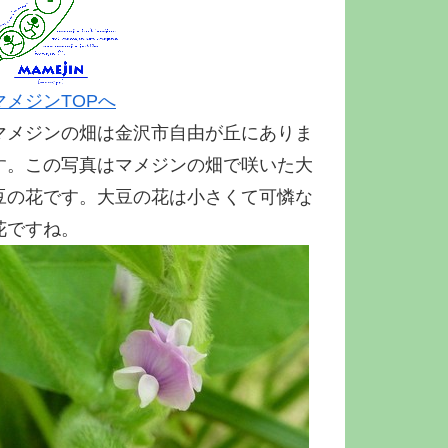
マメジンTOPへ
マメジンの畑は金沢市自由が丘にありま
す。この写真はマメジンの畑で咲いた大
豆の花です。大豆の花は小さくて可憐な
花ですね。