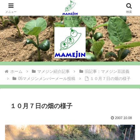
マメジンは大豆を作ります、シロウト農業を楽しみます、大豆コミュニティ＝
マメジン。大豆栽培や味噌豆腐づくりで農業と食料問題を考え行動するマメジ
メニュー
検索
ンは大豆コミュニティです。
ホーム
マメジン紹介記事
旧記事：マメジン豆談義
05マメジンメンバーメール投稿
１０月７日の畑の様子
１０月７日の畑の様子
2007.10.08