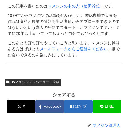
この記事を書いたのは
マメジンの中の人（遠田幹雄）
です。
1999年からマメジンの活動を始めました。遊休農地で大豆を
作れば食料と農業の問題を生活者側からアプローチできるので
はないかという素人の発想でスタートしたマメジンですが、す
でに20年以上続いていてちょっと自分でもびっくりです。
このあともぼちぼちやっていこうと思います。マメジンに興味
ある方はぜひとも
メールフォームからご連絡をください
。畑で
お会いできるのを楽しみにしています。
05マメジンメンバーメール投稿
シェアする
X
Facebook
はてブ
LINE
マメジン管理人