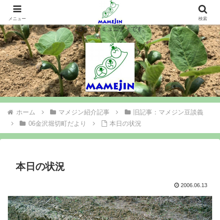
マメジンは大豆を作ります、シロウト農業を楽しみます、大豆コミュニティ＝
マメジン。大豆栽培や味噌豆腐づくりで農業と食料問題を考え行動するマメジ
メニュー
検索
ンは大豆コミュニティです。
ホーム
マメジン紹介記事
旧記事：マメジン豆談義
06金沢堀切町だより
本日の状況
本日の状況
2006.06.13