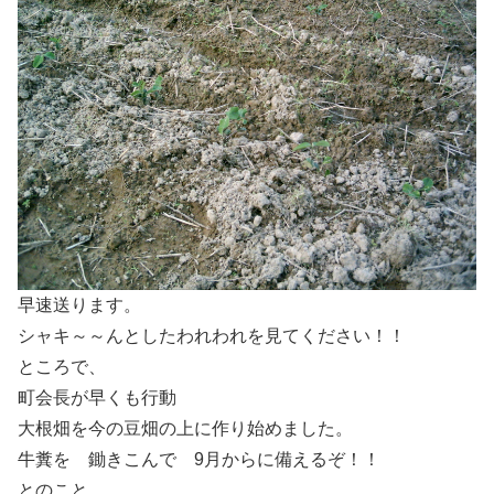
早速送ります。
シャキ～～んとしたわれわれを見てください！！
ところで、
町会長が早くも行動
大根畑を今の豆畑の上に作り始めました。
牛糞を 鋤きこんで 9月からに備えるぞ！！
とのこと