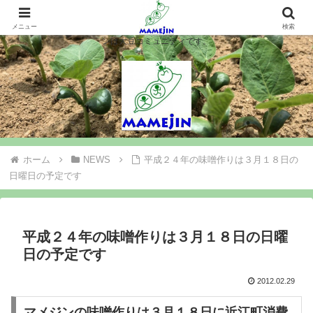
マメジンは大豆を作ります、シロウト農業を楽しみます、大豆コミュニティ＝
マメジン。大豆栽培や味噌豆腐づくりで農業と食料問題を考え行動するマメジ
メニュー
検索
ンは大豆コミュニティです。
ホーム
NEWS
平成２４年の味噌作りは３月１８日の
日曜日の予定です
平成２４年の味噌作りは３月１８日の日曜
日の予定です
2012.02.29
マメジンの味噌作りは３月１８日に近江町消費