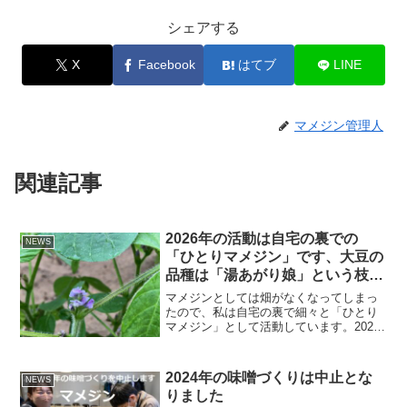
シェアする
X
Facebook
はてブ
LINE
マメジン管理人
関連記事
2026年の活動は自宅の裏での
NEWS
「ひとりマメジン」です、大豆の
品種は「湯あがり娘」という枝豆
品種です
マメジンとしては畑がなくなってしまっ
たので、私は自宅の裏で細々と「ひとり
マメジン」として活動しています。2026
年の様子を報告します。７月１５日に花
が咲きました。７月５日、まだまだ小さ
いですが育っています。６月２５日、定
2024年の味噌づくりは中止とな
NEWS
植して畑に根付いた大...
りました